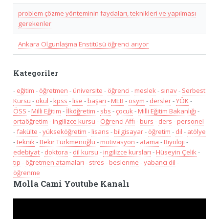
problem çözme yönteminin faydaları, teknikleri ve yapılması
gerekenler
Ankara Olgunlaşma Enstitüsü öğrenci arıyor
Kategoriler
-
eğitim
-
öğretmen
-
üniversite
-
öğrenci
-
meslek
-
sınav
-
Serbest
Kürsü
-
okul
-
kpss
-
lise
-
başarı
-
MEB
-
ösym
-
dersler
-
YÖK
-
ÖSS
-
Milli Eğitim
-
İlköğretim
-
sbs
-
çocuk
-
Milli Eğitim Bakanlığı
-
ortaöğretim
-
ingilizce kursu
-
Öğrenci Affı
-
burs
-
ders
-
personel
-
fakülte
-
yükseköğretim
-
lisans
-
bilgisayar
-
öğretim
-
dil
-
atölye
-
teknik
-
Bekir Türkmenoğlu
-
motivasyon
-
atama
-
Biyoloji
-
edebiyat
-
doktora
-
dil kursu
-
ingilizce kursları
-
Hüseyin Çelik
-
tıp
-
öğretmen atamaları
-
stres
-
beslenme
-
yabancı dil
-
öğrenme
Molla Cami Youtube Kanalı