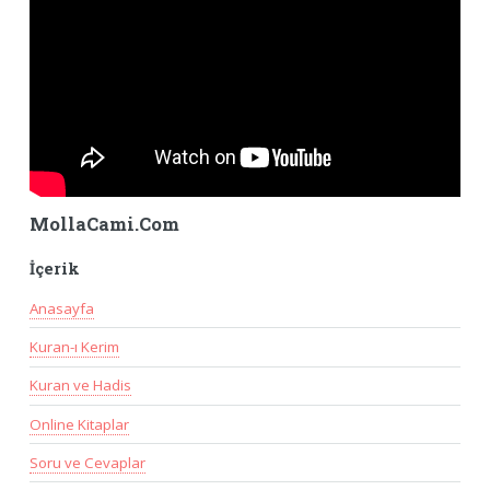
MollaCami.Com
İçerik
Anasayfa
Kuran-ı Kerim
Kuran ve Hadis
Online Kitaplar
Soru ve Cevaplar