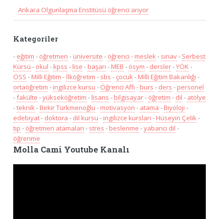
Ankara Olgunlaşma Enstitüsü öğrenci arıyor
Kategoriler
-
eğitim
-
öğretmen
-
üniversite
-
öğrenci
-
meslek
-
sınav
-
Serbest
Kürsü
-
okul
-
kpss
-
lise
-
başarı
-
MEB
-
ösym
-
dersler
-
YÖK
-
ÖSS
-
Milli Eğitim
-
İlköğretim
-
sbs
-
çocuk
-
Milli Eğitim Bakanlığı
-
ortaöğretim
-
ingilizce kursu
-
Öğrenci Affı
-
burs
-
ders
-
personel
-
fakülte
-
yükseköğretim
-
lisans
-
bilgisayar
-
öğretim
-
dil
-
atölye
-
teknik
-
Bekir Türkmenoğlu
-
motivasyon
-
atama
-
Biyoloji
-
edebiyat
-
doktora
-
dil kursu
-
ingilizce kursları
-
Hüseyin Çelik
-
tıp
-
öğretmen atamaları
-
stres
-
beslenme
-
yabancı dil
-
öğrenme
Molla Cami Youtube Kanalı