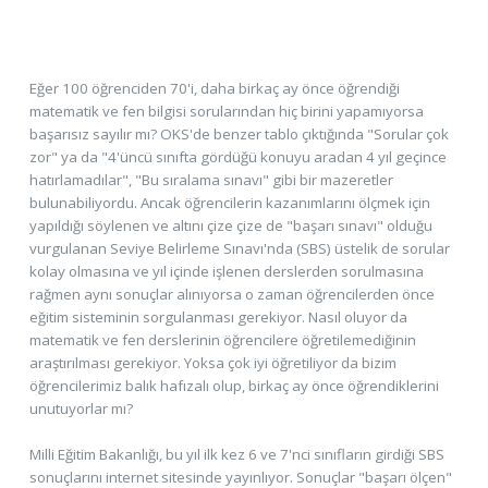
Eğer 100 öğrenciden 70'i, daha birkaç ay önce öğrendiği
matematik ve fen bilgisi sorularından hiç birini yapamıyorsa
başarısız sayılır mı? OKS'de benzer tablo çıktığında "Sorular çok
zor" ya da "4'üncü sınıfta gördüğü konuyu aradan 4 yıl geçince
hatırlamadılar", "Bu sıralama sınavı" gibi bir mazeretler
bulunabiliyordu. Ancak öğrencilerin kazanımlarını ölçmek için
yapıldığı söylenen ve altını çize çize de "başarı sınavı" olduğu
vurgulanan Seviye Belirleme Sınavı'nda (SBS) üstelik de sorular
kolay olmasına ve yıl içinde işlenen derslerden sorulmasına
rağmen aynı sonuçlar alınıyorsa o zaman öğrencilerden önce
eğitim sisteminin sorgulanması gerekiyor. Nasıl oluyor da
matematik ve fen derslerinin öğrencilere öğretilemediğinin
araştırılması gerekiyor. Yoksa çok iyi öğretiliyor da bizim
öğrencilerimiz balık hafızalı olup, birkaç ay önce öğrendiklerini
unutuyorlar mı?
Milli Eğitim Bakanlığı, bu yıl ilk kez 6 ve 7'nci sınıfların girdiği SBS
sonuçlarını internet sitesinde yayınlıyor. Sonuçlar "başarı ölçen"