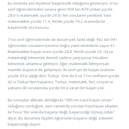
bu sınavda asıl ölçülenin başarısızlık olduğunu gösteriyor. 6'ncı
sınıf öğrencilerinden sınava giren 958 bin 879'undan yüzde
28.6'sı matematik, yüzde 29.8'i fen sorularını yanıtladı. Yani
matematikte yüzde 71.4, fende yüzde 70.2 oranında bir
başarısızlık söz konusu.
7'nci sınıf öğrencilerinde de durum pek farklı değil. 962 bin 991
öğrenciden soruların tümüne doğru yanıt verenlerin sayısı 61.
Matematikte başarı oranı yüzde 28.8, fende yüzde 33. Oysa
matematiği bilmemek demek sadece çarşı pazar hesabını
bilmemek anlamına gelmiyor. Eğer, matematik bilmiyorsan
mantıklı düşünce de gelişmiyor. İki sınıf için de başarı oranının
yüzde 50'yi aştığı ders Türkçe. Yine de 6 ve 7'nci sınıfların yüzde
42'si Türkçe'den başarısız. Türkçe, matematik, fen, sosyal ve
yabancı dil sorularında yüzde 60'a varan bir başarı yok.
Bu sonuçları dikkate alındığında "SBS'nin nasıl başarı sınavı"
olduğunu sorduğum, aynı zamanda soruları hazırlayan ekipten
bir hoca "Biz aslında başarıyı değil, başarısızlığı ölçmüş olduk"
diyor. Bu durumda ölçülen öğrencinin başarısı değil, sistemin
başarısızlığı oluyor.